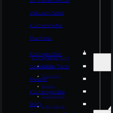
Schneidebretter
Vakuum Serie
Küchenhelfer
Maritime
Kochgeschirr
Kochgeschirr
Töpfe
Gedeckter Tisch
Pfannen
Messer
Bräter
Küchengeräte
Gusseisen
BBQ
5-ply Serie