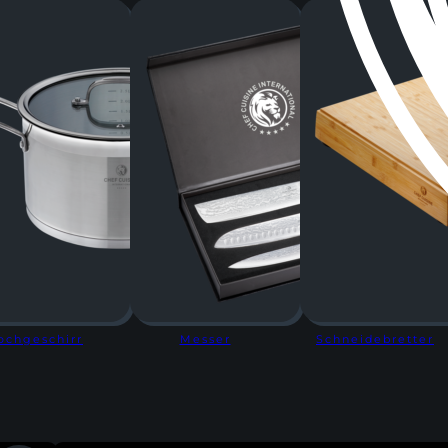
ochgeschirr
Messer
Schneidebretter