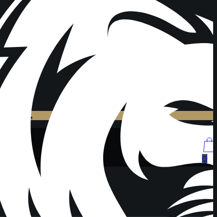
t du
hier.
0