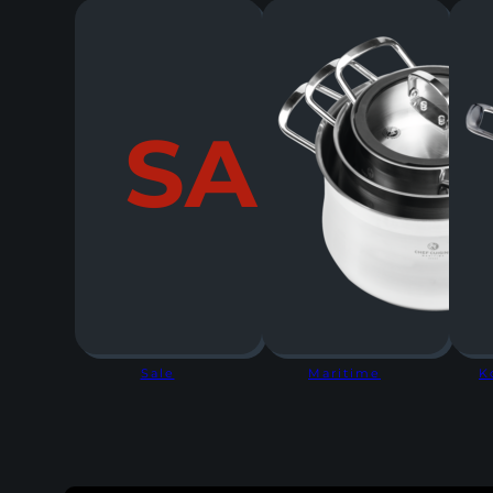
Sale
Maritime
K