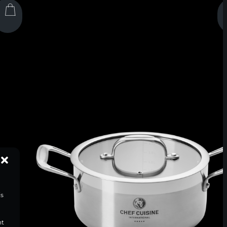
is
ht