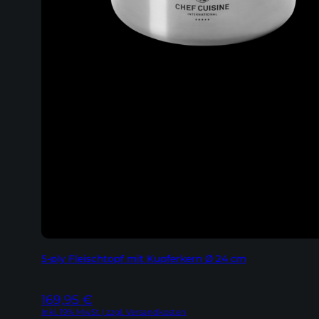
5-ply Fleischtopf mit Kupferkern Ø 24 cm
169,95
€
Inkl. 19% MwSt | zzgl. Versandkosten