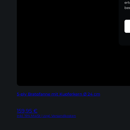
er
bee
5-ply Bratpfanne mit Kupferkern Ø 24 cm
159,95
€
Inkl. 19% MwSt | zzgl. Versandkosten