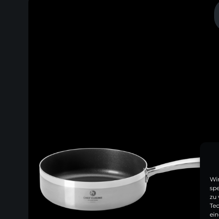
Wi
spe
zu 
Te
ein