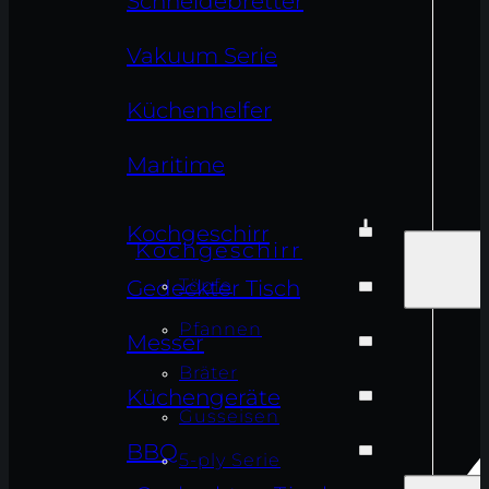
Schneidebretter
Vakuum Serie
Küchenhelfer
Maritime
Kochgeschirr
Kochgeschirr
Töpfe
Gedeckter Tisch
Pfannen
Messer
Bräter
Küchengeräte
Gusseisen
BBQ
5-ply Serie