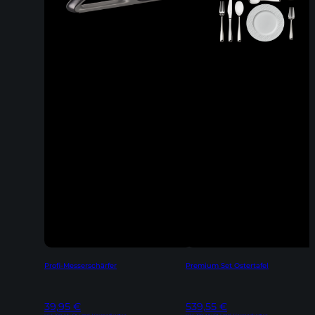
Profi-Messerschärfer
Premium Set Ostertafel
39,95
€
539,55
€