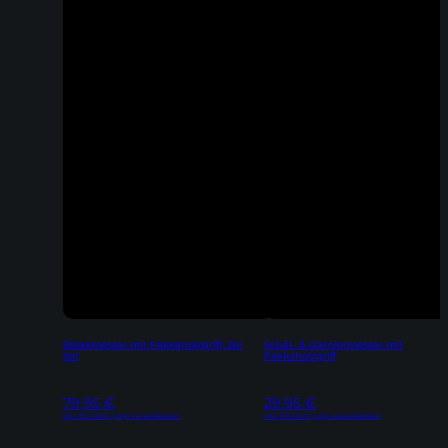
Steakmesser mit Pakkaholzgriff, 2er
Schäl- & Garniermesser mit
Set
Pakkaholzgriff
79,95
€
29,95
€
Inkl. 19% MwSt | zzgl. Versandkosten
Inkl. 19% MwSt | zzgl. Versandkosten