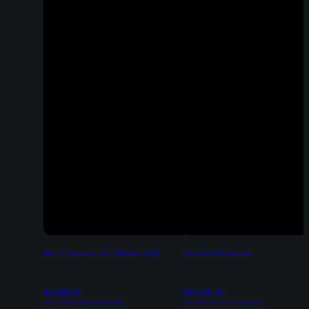
Fleischmesser mit Pakkaholzgriff
Damast Chefmesser
54,95
€
199,95
€
Inkl. 19% MwSt | zzgl. Versandkosten
Inkl. 19% MwSt | zzgl. Versandkosten