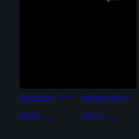
BBQ CHEF Gas Grill 4 + 1, inklusive
Profi Messer Set, 6-tlg., inklusive
Hochtemperaturzone
Messerblock aus Bambus
1.099,00
€
344,50
€
Inkl. 19% MwSt | zzgl. Versandkosten
Inkl. 19% MwSt | zzgl. Versandkosten