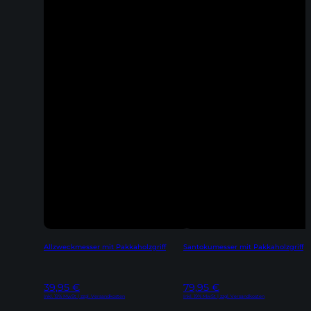
Allzweckmesser mit Pakkaholzgriff
Santokumesser mit Pakkaholzgriff
39,95
€
79,95
€
Inkl. 19% MwSt | zzgl. Versandkosten
Inkl. 19% MwSt | zzgl. Versandkosten