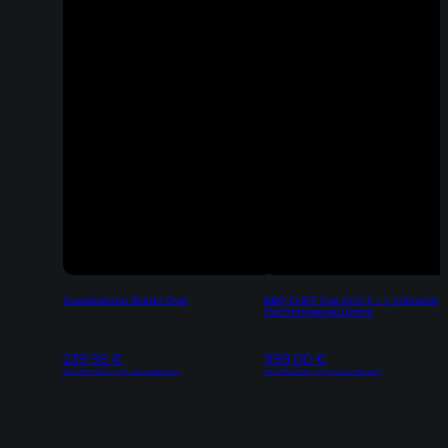
Gusseiserner Bräter Oval
BBQ CHEF Gas Grill 3 + 1, inklusive
Hochtemperaturzone
239,95
€
999,00
€
Inkl. 19% MwSt | zzgl. Versandkosten
Inkl. 19% MwSt | zzgl. Versandkosten