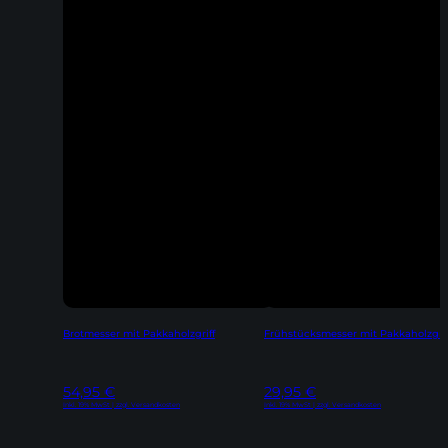
Brotmesser mit Pakkaholzgriff
Frühstücksmesser mit Pakkaholzgrif
54,95
€
29,95
€
Inkl. 19% MwSt | zzgl. Versandkosten
Inkl. 19% MwSt | zzgl. Versandkosten