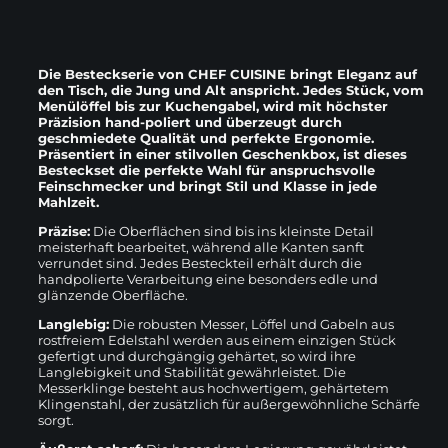
Die Besteckserie von CHEF CUISINE bringt Eleganz auf
den Tisch, die Jung und Alt anspricht. Jedes Stück, vom
Menülöffel bis zur Kuchengabel, wird mit höchster
Präzision hand-poliert und überzeugt durch
geschmiedete Qualität und perfekte Ergonomie.
Präsentiert in einer stilvollen Geschenkbox, ist dieses
Besteckset die perfekte Wahl für anspruchsvolle
Feinschmecker und bringt Stil und Klasse in jede
Mahlzeit.
Präzise:
Die Oberflächen sind bis ins kleinste Detail
meisterhaft bearbeitet, während alle Kanten sanft
verrundet sind. Jedes Besteckteil erhält durch die
handpolierte Verarbeitung eine besonders edle und
glänzende Oberfläche.
Langlebig:
Die robusten Messer, Löffel und Gabeln aus
rostfreiem Edelstahl werden aus einem einzigen Stück
gefertigt und durchgängig gehärtet, so wird ihre
Langlebigkeit und Stabilität gewährleistet. Die
Messerklinge besteht aus hochwertigem, gehärtetem
Klingenstahl, der zusätzlich für außergewöhnliche Schärfe
sorgt.