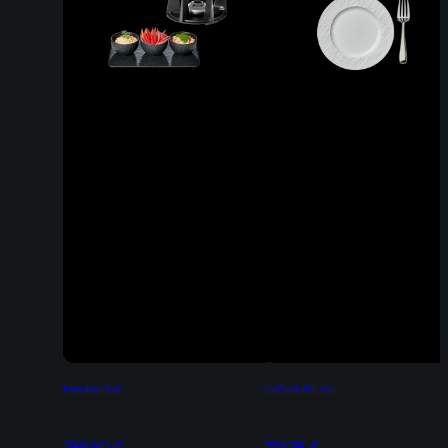
Fondue Set
Kaffeetafel Set
259,90
€
219,75
€