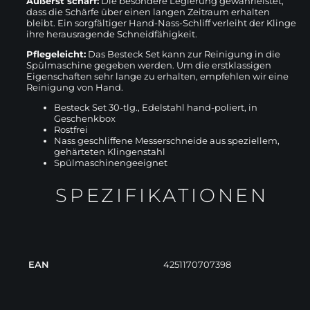
Äußerst scharf:
Die besondere Legierung gewährleistet,
dass die Schärfe über einen langen Zeitraum erhalten
bleibt. Ein sorgfältiger Hand-Nass-Schliff verleiht der Klinge
ihre herausragende Schneidfähigkeit.
Pflegeleicht:
Das Besteck Set kann zur Reinigung in die
Spülmaschine gegeben werden. Um die erstklassigen
Eigenschaften sehr lange zu erhalten, empfehlen wir eine
Reinigung von Hand.
Besteck Set 30-tlg., Edelstahl hand-poliert, in
Geschenkbox
Rostfrei
Nass geschliffene Messerschneide aus speziellem,
gehärteten Klingenstahl
Spülmaschinengeeignet
SPEZIFIKATIONEN
EAN
4251170707398