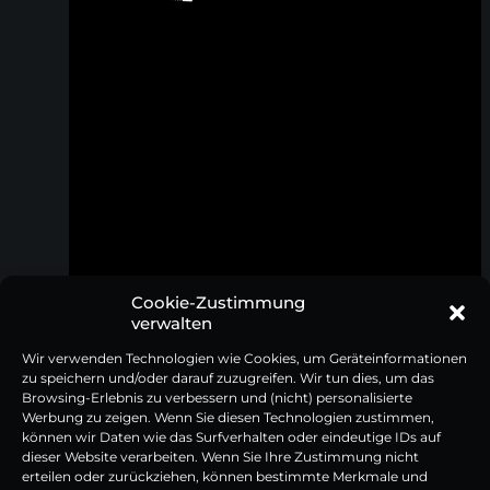
Cookie-Zustimmung
verwalten
Brotkorb Set mit Frühstücksmesser
Chefmesser mit Pakkaholzgriff
Wir verwenden Technologien wie Cookies, um Geräteinformationen
Pakkaholz
zu speichern und/oder darauf zuzugreifen. Wir tun dies, um das
Browsing-Erlebnis zu verbessern und (nicht) personalisierte
64,95
€
79,95
€
Werbung zu zeigen. Wenn Sie diesen Technologien zustimmen,
Inkl. 19% MwSt | zzgl. Versandkosten
Inkl. 19% MwSt | zzgl. Versandkosten
können wir Daten wie das Surfverhalten oder eindeutige IDs auf
dieser Website verarbeiten. Wenn Sie Ihre Zustimmung nicht
erteilen oder zurückziehen, können bestimmte Merkmale und