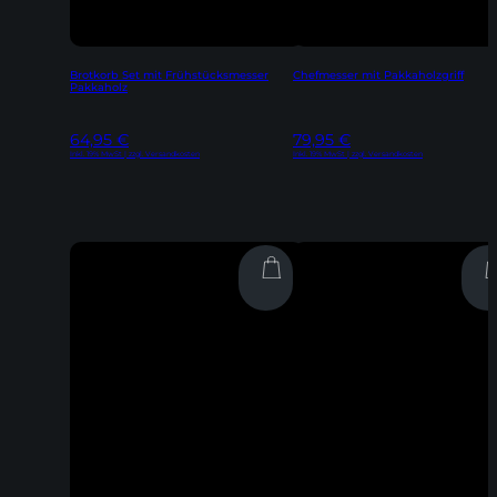
Brotkorb Set mit Frühstücksmesser
Chefmesser mit Pakkaholzgriff
Pakkaholz
64,95
€
79,95
€
Inkl. 19% MwSt | zzgl. Versandkosten
Inkl. 19% MwSt | zzgl. Versandkosten