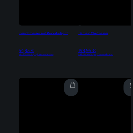
Fleischmesser mit Pakkaholzgriff
Damast Chefmesser
54,95
€
199,95
€
Inkl. 19% MwSt | zzgl. Versandkosten
Inkl. 19% MwSt | zzgl. Versandkosten