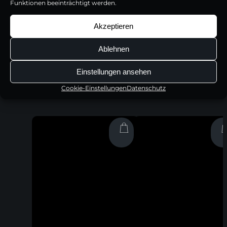
Funktionen beeinträchtigt werden.
Akzeptieren
Brotmesser mit Pakkaholzgriff
Frühstücksmesser mit Pakkaholzgrif
Ablehnen
54,95
€
29,95
€
Einstellungen ansehen
Inkl. 19% MwSt | zzgl. Versandkosten
Inkl. 19% MwSt | zzgl. Versandkosten
Cookie-Einstellungen
Datenschutz