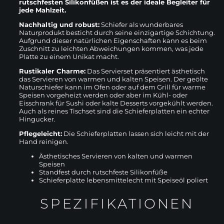
rutschfesten Silikonfüßen ist es der ideale Begleiter für
jede Mahlzeit.
Nachhaltig und robust:
Schiefer als wunderbares
Naturprodukt besticht durch seine einzigartige Schichtung.
Aufgrund dieser natürlichen Eigenschaften kann es beim
Zuschnitt zu leichten Abweichungen kommen, was jede
Platte zu einem Unikat macht.
Rustikaler Charme:
Das Servierset präsentiert ästhetisch
das Servieren von warmen und kalten Speisen. Der geölte
Naturschiefer kann im Ofen oder auf dem Grill für warme
Speisen vorgeheizt werden oder aber im Kühl- oder
Eisschrank für Sushi oder kalte Desserts vorgekühlt werden.
Auch als reines Tischset sind die Schieferplatten ein echter
Hingucker.
Pflegeleicht:
Die Schieferplatten lassen sich leicht mit der
Hand reinigen.
Ästhetisches Servieren von kalten und warmen
Speisen
Standfest durch rutschfeste Silikonfüße
Schieferplatte lebensmittelecht mit Speiseöl poliert
SPEZIFIKATIONEN