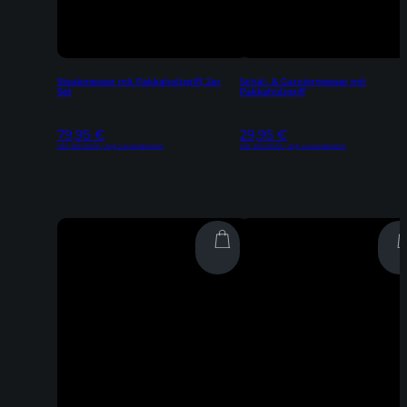
Steakmesser mit Pakkaholzgriff, 2er
Schäl- & Garniermesser mit
Set
Pakkaholzgriff
79,95
€
29,95
€
Inkl. 19% MwSt | zzgl. Versandkosten
Inkl. 19% MwSt | zzgl. Versandkosten