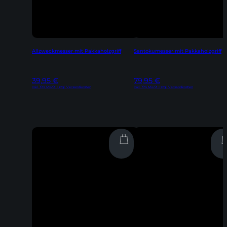
Allzweckmesser mit Pakkaholzgriff
Santokumesser mit Pakkaholzgriff
39,95
€
79,95
€
Inkl. 19% MwSt | zzgl. Versandkosten
Inkl. 19% MwSt | zzgl. Versandkosten