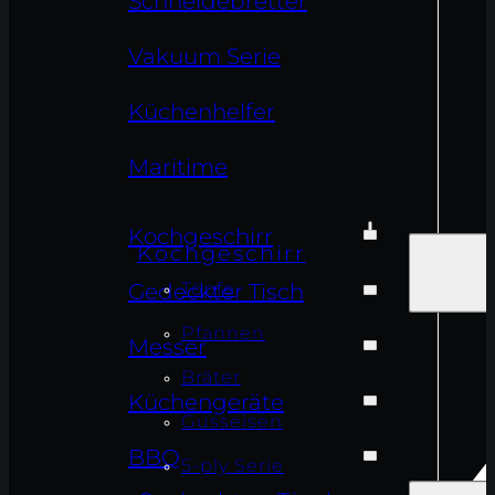
Schneidebretter
Vakuum Serie
Küchenhelfer
Maritime
Kochgeschirr
Kochgeschirr
Töpfe
Gedeckter Tisch
Pfannen
Messer
Bräter
Küchengeräte
Gusseisen
BBQ
5-ply Serie