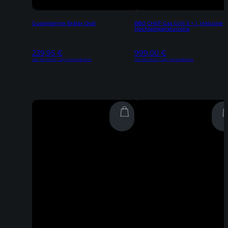
Gusseiserner Bräter Oval
BBQ CHEF Gas Grill 3 + 1, inklusive
Hochtemperaturzone
239,95
€
999,00
€
Inkl. 19% MwSt | zzgl. Versandkosten
Inkl. 19% MwSt | zzgl. Versandkosten