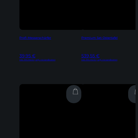
Profi-Messerschärfer
Premium Set Ostertafel
39,95
€
539,55
€
Inkl. 19% MwSt | zzgl. Versandkosten
Inkl. 19% MwSt | zzgl. Versandkosten