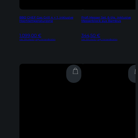
BBQ CHEF Gas Grill 4 + 1, inklusive
Profi Messer Set, 6-tlg., inklusive
Hochtemperaturzone
Messerblock aus Bambus
1.099,00
€
344,50
€
Inkl. 19% MwSt | zzgl. Versandkosten
Inkl. 19% MwSt | zzgl. Versandkosten