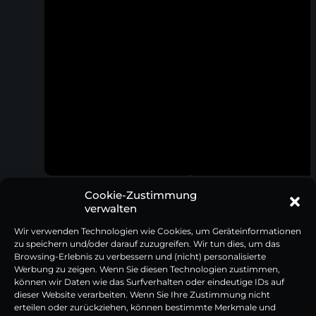
Cookie-Zustimmung
Steakmesser mit Pakkaholzgriff, 2er
Schäl- & Garniermesser mit
Set
Pakkaholzgriff
verwalten
Wir verwenden Technologien wie Cookies, um Geräteinformationen
79,95
€
29,95
€
zu speichern und/oder darauf zuzugreifen. Wir tun dies, um das
Inkl. 19% MwSt | zzgl. Versandkosten
Inkl. 19% MwSt | zzgl. Versandkosten
Browsing-Erlebnis zu verbessern und (nicht) personalisierte
Werbung zu zeigen. Wenn Sie diesen Technologien zustimmen,
können wir Daten wie das Surfverhalten oder eindeutige IDs auf
dieser Website verarbeiten. Wenn Sie Ihre Zustimmung nicht
erteilen oder zurückziehen, können bestimmte Merkmale und