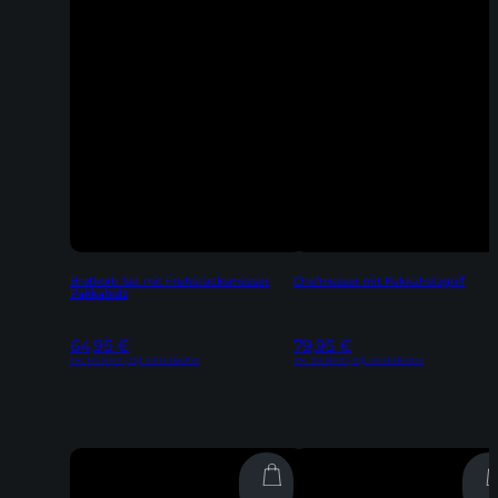
Brotkorb Set mit Frühstücksmesser
Chefmesser mit Pakkaholzgriff
Pakkaholz
64,95
€
79,95
€
Inkl. 19% MwSt | zzgl. Versandkosten
Inkl. 19% MwSt | zzgl. Versandkosten