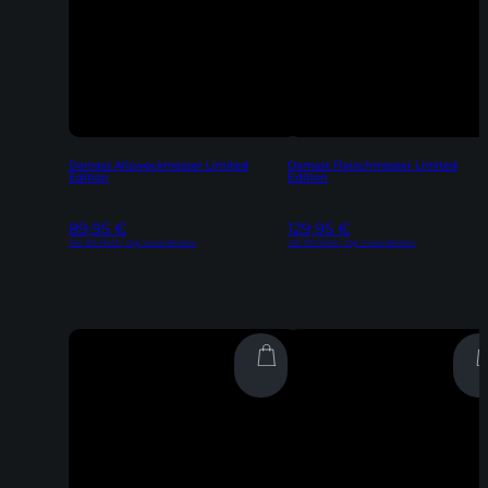
Damast Allzweckmesser Limited
Damast Fleischmesser Limited
Edition
Edition
89,95
€
129,95
€
Inkl. 19% MwSt | zzgl. Versandkosten
Inkl. 19% MwSt | zzgl. Versandkosten