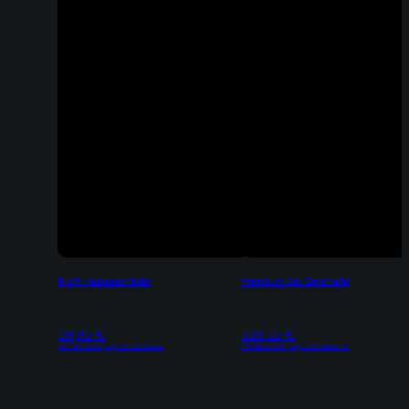
Profi-Messerschärfer
Premium Set Ostertafel
39,95
€
539,55
€
Inkl. 19% MwSt | zzgl. Versandkosten
Inkl. 19% MwSt | zzgl. Versandkosten