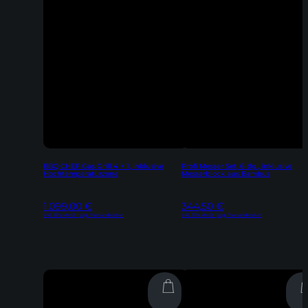
BBQ CHEF Gas Grill 4 + 1, inklusive
Profi Messer Set, 6-tlg., inklusive
Hochtemperaturzone
Messerblock aus Bambus
1.099,00
€
344,50
€
Inkl. 19% MwSt | zzgl. Versandkosten
Inkl. 19% MwSt | zzgl. Versandkosten