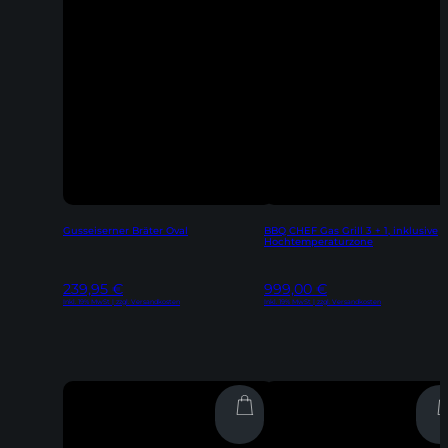
Gusseiserner Bräter Oval
BBQ CHEF Gas Grill 3 + 1, inklusive
Hochtemperaturzone
239,95
€
999,00
€
Inkl. 19% MwSt | zzgl. Versandkosten
Inkl. 19% MwSt | zzgl. Versandkosten