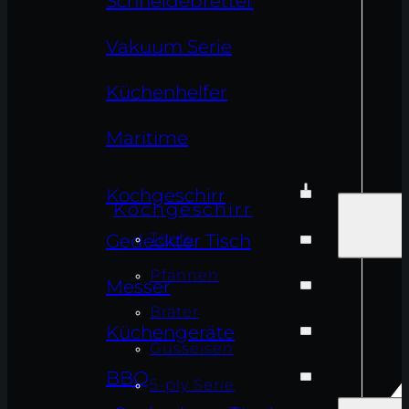
Schneidebretter
Vakuum Serie
Küchenhelfer
Maritime
Kochgeschirr
Kochgeschirr
Töpfe
Gedeckter Tisch
Pfannen
Messer
Bräter
Küchengeräte
Gusseisen
BBQ
5-ply Serie