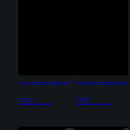
Allzweckmesser mit Pakkaholzgriff
Santokumesser mit Pakkaholzgriff
39,95
€
79,95
€
Inkl. 19% MwSt | zzgl. Versandkosten
Inkl. 19% MwSt | zzgl. Versandkosten