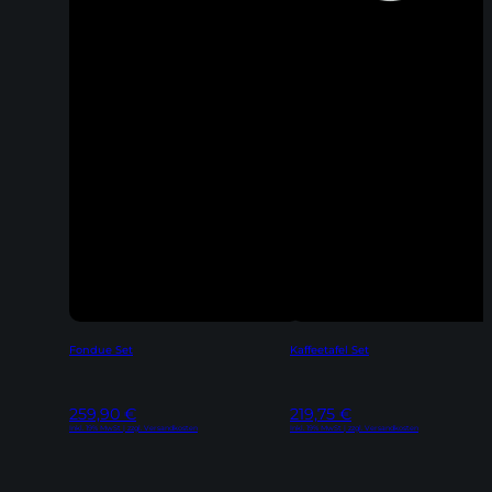
Fondue Set
Kaffeetafel Set
259,90
€
219,75
€
Inkl. 19% MwSt | zzgl. Versandkosten
Inkl. 19% MwSt | zzgl. Versandkosten