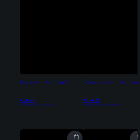
Brotmesser mit Pakkaholzgriff
Frühstücksmesser mit Pakkaholzgrif
54,95
€
29,95
€
Inkl. 19% MwSt | zzgl. Versandkosten
Inkl. 19% MwSt | zzgl. Versandkosten