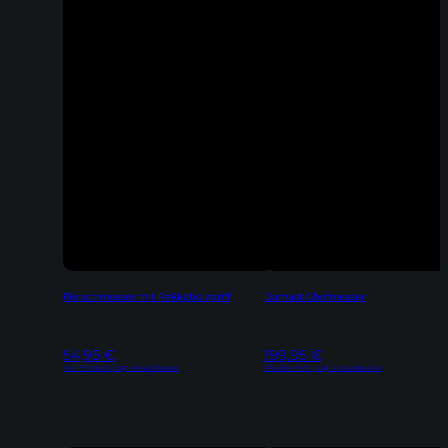
Fleischmesser mit Pakkaholzgriff
Damast Chefmesser
54,95
€
199,95
€
Inkl. 19% MwSt | zzgl. Versandkosten
Inkl. 19% MwSt | zzgl. Versandkosten