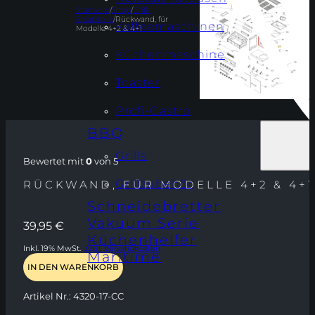
Startseite
/
Shop
/
Grill-
Ersatzteile
/
Rückwand, für
Kaffeemaschinen
Modelle 4+2 & 4+1
Küchenmaschine
Toaster
Profi-Gastro
BBQ
Grills
Bewertet mit
0
von 5
Grillzubehör
RÜCKWAND, FÜR MODELLE 4+2 & 4+1
Schneidebretter
Vakuum Serie
39,95
€
Küchenhelfer
Inkl. 19% MwSt.
zzgl. Versandkosten
Maritime
IN DEN WARENKORB
Artikel Nr.:
4320-17-CC