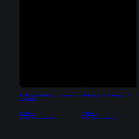
Brotkorb Set mit Frühstücksmesser
Chefmesser mit Pakkaholzgriff
Pakkaholz
64,95
€
79,95
€
Inkl. 19% MwSt | zzgl. Versandkosten
Inkl. 19% MwSt | zzgl. Versandkosten