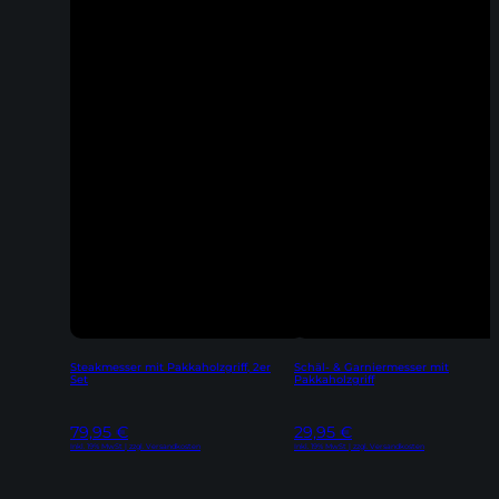
Steakmesser mit Pakkaholzgriff, 2er
Schäl- & Garniermesser mit
Set
Pakkaholzgriff
79,95
€
29,95
€
Inkl. 19% MwSt | zzgl. Versandkosten
Inkl. 19% MwSt | zzgl. Versandkosten