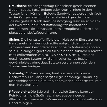
Praktisch:
Die Zange verfügt über einen geschlossenen
Boden, sodass Käse, Beläge oder Krümel nicht in den
Toaster fallen können. Belegte Sandwiches werden einfach
in die Zange gelegt und anschließend gerade in den
Toaster gestellt. Nach dem Toastvorgang lässt sie sich dank
der zwei stabilen Kunststoffhandgriffe komfortabel
entnehmen. Die kompakte Form ermöglicht zudem eine
platzsparende Aufbewahrung.
Sicher:
Die Kunststoffgriffe bieten Halt beim Einsetzen und
Herausnehmen, dennoch sollte aufgrund der hohen
Temperaturen besondere Vorsicht beim Anfassen geboten
sein. Die Zange eignet sich für alle handelsüblichen Toaster
mit Schlitzmaßen von ca. 24,5 × 3,5 × 11,5 cm. Durch das
geschlossene System wird ein hygienisches Toasten
gewährleistet, ohne dass Zutaten verbrennen oder den
Toaster beschädigen.
Vielseitig:
Ob Sandwiches, Toasttaschen oder kleine
Backwaren: Die Zange sorgt für gleichmäßige Bräunung
und verhindert den direkten Kontakt der Lebensmittel mit
dem Heizelement.
Pflegeleicht:
Die Edelstahl-Sandwich-Zange kann zur
Reinigung in die Spülmaschine gegeben werden.
Alternativ mit warmem Wasser und mildem Spülmittel von
Hand reinigen.