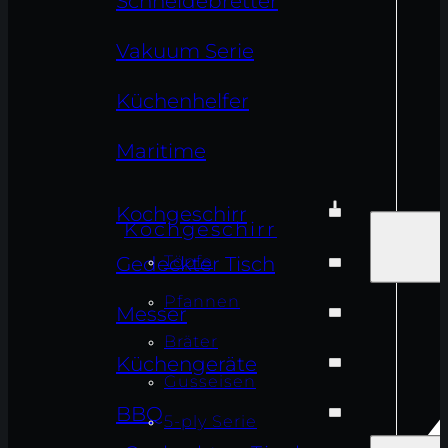
Schneidebretter
Vakuum Serie
Küchenhelfer
Maritime
Kochgeschirr
Kochgeschirr
Töpfe
Gedeckter Tisch
Pfannen
Messer
Bräter
Küchengeräte
Gusseisen
BBQ
5-ply Serie