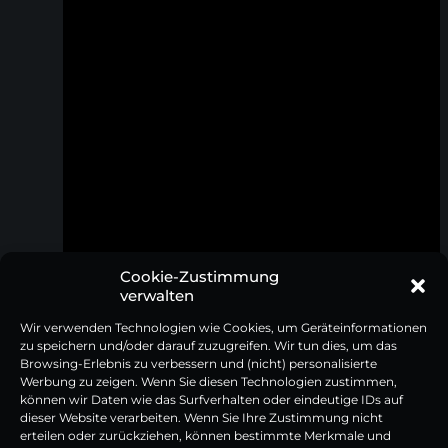
Cookie-Zustimmung
verwalten
Brotmesser mit Pakkaholzgriff
Frühstücksmesser mit Pakkaholzgrif
Wir verwenden Technologien wie Cookies, um Geräteinformationen
zu speichern und/oder darauf zuzugreifen. Wir tun dies, um das
Browsing-Erlebnis zu verbessern und (nicht) personalisierte
54,95
€
29,95
€
Werbung zu zeigen. Wenn Sie diesen Technologien zustimmen,
Inkl. 19% MwSt | zzgl. Versandkosten
Inkl. 19% MwSt | zzgl. Versandkosten
können wir Daten wie das Surfverhalten oder eindeutige IDs auf
dieser Website verarbeiten. Wenn Sie Ihre Zustimmung nicht
erteilen oder zurückziehen, können bestimmte Merkmale und