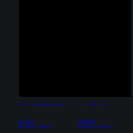
Fleischmesser mit Pakkaholzgriff
Damast Chefmesser
54,95
€
199,95
€
Inkl. 19% MwSt | zzgl. Versandkosten
Inkl. 19% MwSt | zzgl. Versandkosten