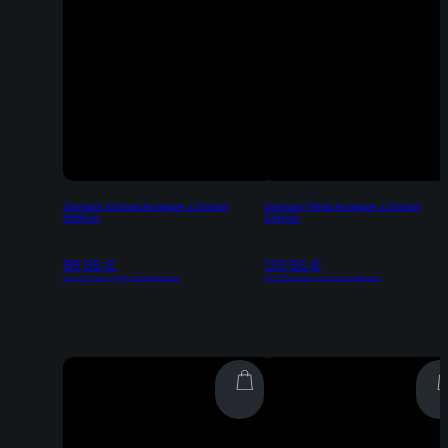
Damast Allzweckmesser Limited
Damast Fleischmesser Limited
Edition
Edition
89,95
€
129,95
€
Inkl. 19% MwSt | zzgl. Versandkosten
Inkl. 19% MwSt | zzgl. Versandkosten