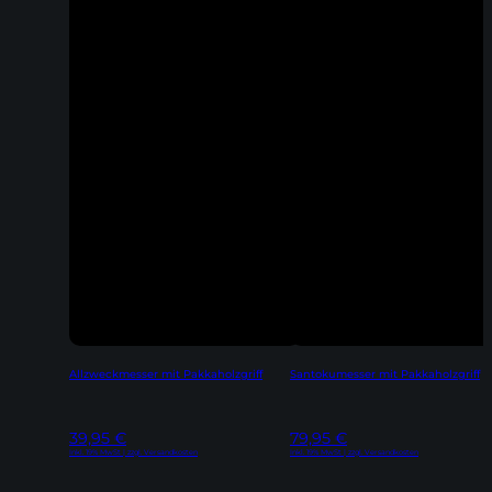
Allzweckmesser mit Pakkaholzgriff
Santokumesser mit Pakkaholzgriff
39,95
€
79,95
€
Inkl. 19% MwSt | zzgl. Versandkosten
Inkl. 19% MwSt | zzgl. Versandkosten