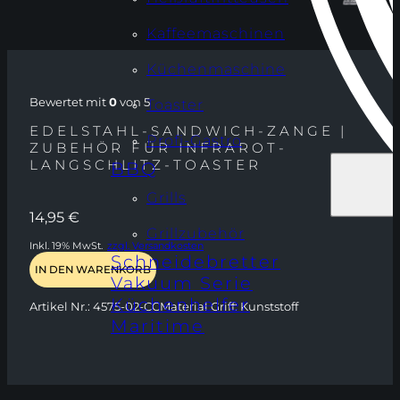
Kaffeemaschinen
Küchenmaschine
Bewertet mit
0
von 5
Toaster
EDELSTAHL-SANDWICH-ZANGE |
Profi-Gastro
ZUBEHÖR FÜR INFRAROT-
LANGSCHLITZ-TOASTER
BBQ
Grills
14,95
€
Grillzubehör
Inkl. 19% MwSt.
zzgl. Versandkosten
Schneidebretter
IN DEN WARENKORB
Vakuum Serie
Küchenhelfer
Artikel Nr.:
4575-02-CC
Material Griff:
Kunststoff
Maritime