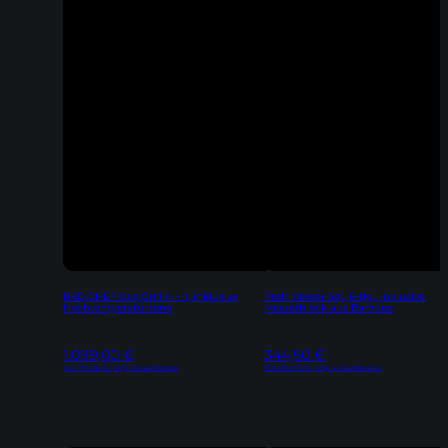
BBQ CHEF Gas Grill 4 + 1, inklusive
Profi Messer Set, 6-tlg., inklusive
Hochtemperaturzone
Messerblock aus Bambus
1.099,00
€
344,50
€
Inkl. 19% MwSt | zzgl. Versandkosten
Inkl. 19% MwSt | zzgl. Versandkosten