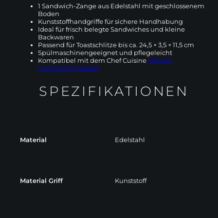
1 Sandwich-Zange aus Edelstahl mit geschlossenem
Boden
Kunststoffhandgriffe für sichere Handhabung
Ideal für frisch belegte Sandwiches und kleine
Backwaren
Passend für Toastschlitze bis ca. 24,5 × 3,5 × 11,5 cm
Spülmaschinengeeignet und pflegeleicht
Kompatibel mit dem Chef Cuisine
Infrarot-
Langschlitz-Toaster
SPEZIFIKATIONEN
Material
Edelstahl
Material Griff
Kunststoff