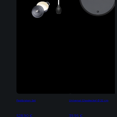
Festbraten Set
Universal Glasdeckel Ø 32 cm
528,90
€
39,95
€