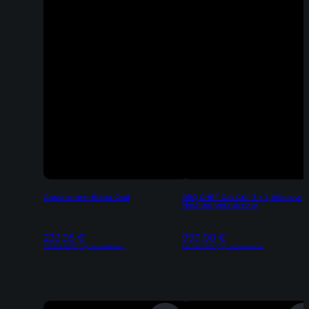
Gusseiserner Bräter Oval
BBQ CHEF Gas Grill 3 + 1, inklusive
Hochtemperaturzone
239,95
€
999,00
€
Inkl. 19% MwSt | zzgl. Versandkosten
Inkl. 19% MwSt | zzgl. Versandkosten