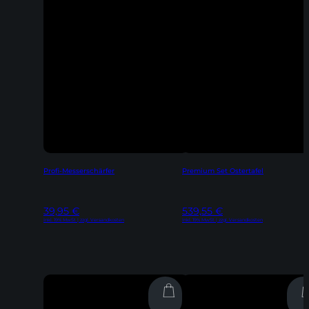
Profi-Messerschärfer
Premium Set Ostertafel
39,95
€
539,55
€
Inkl. 19% MwSt | zzgl. Versandkosten
Inkl. 19% MwSt | zzgl. Versandkosten