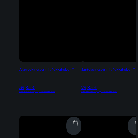
Allzweckmesser mit Pakkaholzgriff
Santokumesser mit Pakkaholzgriff
39,95
€
79,95
€
Inkl. 19% MwSt | zzgl. Versandkosten
Inkl. 19% MwSt | zzgl. Versandkosten