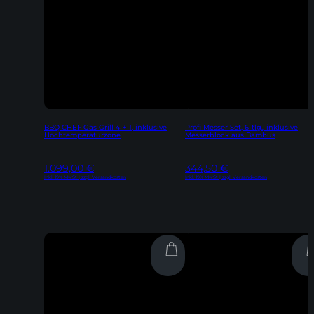
BBQ CHEF Gas Grill 4 + 1, inklusive
Profi Messer Set, 6-tlg., inklusive
Hochtemperaturzone
Messerblock aus Bambus
1.099,00
€
344,50
€
Inkl. 19% MwSt | zzgl. Versandkosten
Inkl. 19% MwSt | zzgl. Versandkosten