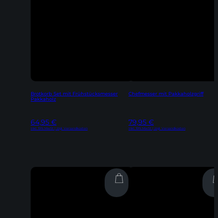
Brotkorb Set mit Frühstücksmesser
Chefmesser mit Pakkaholzgriff
Pakkaholz
64,95
€
79,95
€
Inkl. 19% MwSt | zzgl. Versandkosten
Inkl. 19% MwSt | zzgl. Versandkosten