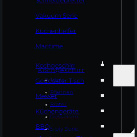
Schneidebretter
Vakuum Serie
Küchenhelfer
Maritime
Kochgeschirr
Kochgeschirr
Töpfe
Gedeckter Tisch
Pfannen
Messer
Bräter
Küchengeräte
Gusseisen
BBQ
5-ply Serie