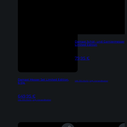
Damast Schäl- und Garniermesser
Limited Edition
79,95
€
Damast Messer Set Limited Edition,
Inkl. 19% MwSt | zzgl. Versandkosten
6-tlg.
649,95
€
Inkl. 19% MwSt | zzgl. Versandkosten