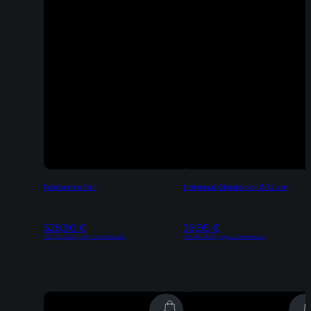
Festbraten Set
Universal Glasdeckel Ø 32 cm
528,90
€
39,95
€
Inkl. 19% MwSt | zzgl. Versandkosten
Inkl. 19% MwSt | zzgl. Versandkosten