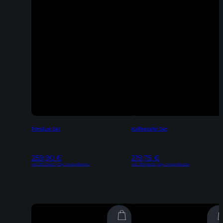
Fondue Set
Kaffeetafel Set
259,90
€
219,75
€
Inkl. 19% MwSt | zzgl. Versandkosten
Inkl. 19% MwSt | zzgl. Versandkosten