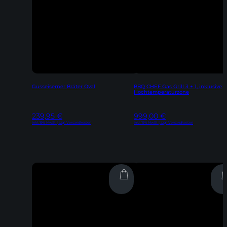
Gusseiserner Bräter Oval
BBQ CHEF Gas Grill 3 + 1, inklusive
Hochtemperaturzone
239,95
€
999,00
€
Inkl. 19% MwSt | zzgl. Versandkosten
Inkl. 19% MwSt | zzgl. Versandkosten