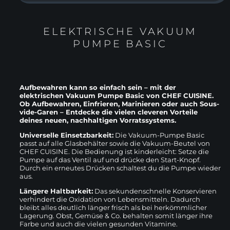
ELEKTRISCHE VAKUUM
PUMPE BASIC
Aufbewahren kann so einfach sein – mit der
elektrischen Vakuum Pumpe Basic von CHEF CUISINE.
Ob Aufbewahren, Einfrieren, Marinieren oder auch Sous-
vide-Garen – Entdecke die vielen cleveren Vorteile
deines neuen, nachhaltigen Vorratssystems.
Universelle Einsetzbarkeit:
Die Vakuum-Pumpe Basic
passt auf alle Glasbehälter sowie die Vakuum-Beutel von
CHEF CUISINE. Die Bedienung ist kinderleicht: Setze die
Pumpe auf das Ventil auf und drücke den Start-Knopf.
Durch ein erneutes Drücken schaltest du die Pumpe wieder
aus.
Längere Haltbarkeit:
Das sekundenschnelle Konservieren
verhindert die Oxidation von Lebensmitteln. Dadurch
bleibt alles deutlich länger frisch als bei herkömmlicher
Lagerung. Obst, Gemüse & Co. behalten somit länger ihre
Farbe und auch die vielen gesunden Vitamine.