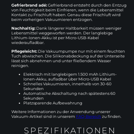
Gefrierbrand adé:
Gefrierbrand entsteht durch den Entzug
von Feuchtigkeit beim Einfrieren, wenn die Lebensmittel
Kontakt zu Frischluft haben. Genau diese Frischluft wird
beim vorherigen Vakuumieren entzogen.
Nachhaltig:
Dank längerer Haltbarkeit müssen weniger
Lebensmittel weggeworfen werden. Der langlebige
Lithium-Ionen-Akku ist per Micro-USB-Kabel
wiederaufladbar.
Pflegeleicht:
Die Vakuumpumpe nur mit einem feuchten
Tuch abwischen. Die Silikonabdeckung auf der Unterseite
lässt sich abnehmen und unter fließendem Wasser
reinigen.
Elektrisch mit langlebigem 1.500 mAh Lithium-
Ionen-Akku, aufladbar über Micro-USB Kabel
Schnelles Vakuumieren, innerhalb von 30-60
Sekunden
Automatische Abschaltung nach spätestens 60
Sekunden
Platzsparende Aufbewahrung
Weitere Informationen zu der Anwendung unserer
Vakuum-Artikel sind in unserem
FAQ-Bereich
zu finden.
SPEZIFIKATIONEN