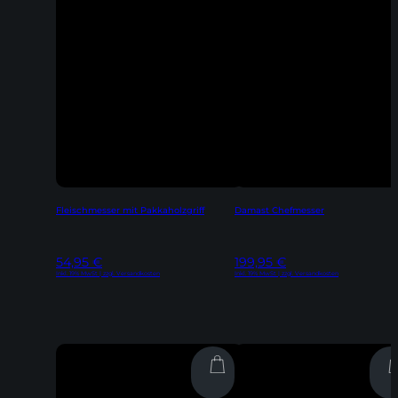
Fleischmesser mit Pakkaholzgriff
Damast Chefmesser
54,95
€
199,95
€
Inkl. 19% MwSt | zzgl. Versandkosten
Inkl. 19% MwSt | zzgl. Versandkosten