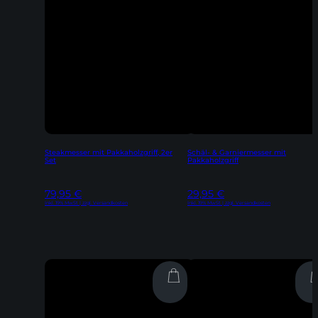
Steakmesser mit Pakkaholzgriff, 2er
Schäl- & Garniermesser mit
Set
Pakkaholzgriff
79,95
€
29,95
€
Inkl. 19% MwSt | zzgl. Versandkosten
Inkl. 19% MwSt | zzgl. Versandkosten