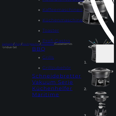
Kaffeemaschinen
Küchenmaschine
Toaster
Profi-Gastro
Startseite
/
Shop
/
Kochgeschirr
/
Gusseisen
/
Gusseisernes
Fondue-Set
BBQ
Grills
Grillzubehör
Schneidebretter
Vakuum Serie
Küchenhelfer
Maritime