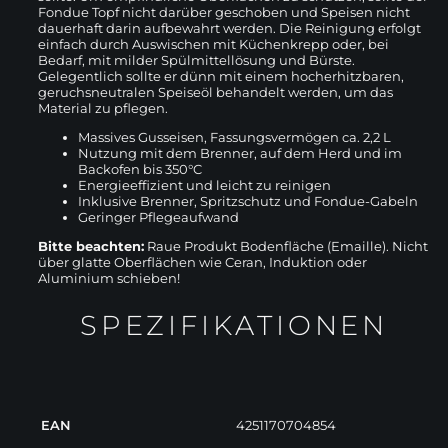
Fondue Topf nicht darüber geschoben und Speisen nicht
dauerhaft darin aufbewahrt werden. Die Reinigung erfolgt
einfach durch Auswischen mit Küchenkrepp oder, bei
Bedarf, mit milder Spülmittellösung und Bürste.
Gelegentlich sollte er dünn mit einem hocherhitzbaren,
geruchsneutralen Speiseöl behandelt werden, um das
Material zu pflegen.
Massives Gusseisen, Fassungsvermögen ca. 2,2 L
Nutzung mit dem Brenner, auf dem Herd und im
Backofen bis 350°C
Energieeffizient und leicht zu reinigen
Inklusive Brenner, Spritzschutz und Fondue-Gabeln
Geringer Pflegeaufwand
Bitte beachten:
Raue Produkt Bodenfläche (Emaille). Nicht
über glatte Oberflächen wie Ceran, Induktion oder
Aluminium schieben!
SPEZIFIKATIONEN
EAN
4251170704854