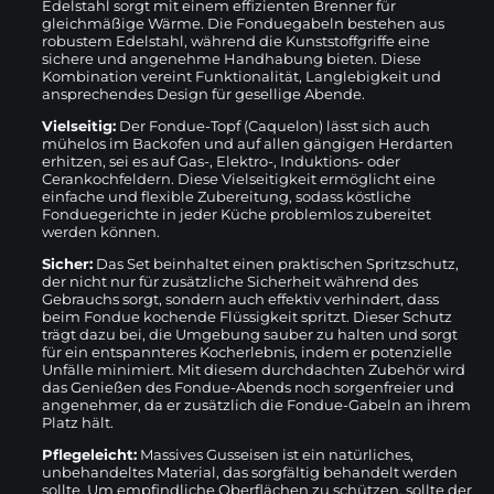
Edelstahl sorgt mit einem effizienten Brenner für
gleichmäßige Wärme. Die Fonduegabeln bestehen aus
robustem Edelstahl, während die Kunststoffgriffe eine
sichere und angenehme Handhabung bieten. Diese
Kombination vereint Funktionalität, Langlebigkeit und
ansprechendes Design für gesellige Abende.
Vielseitig:
Der Fondue-Topf (Caquelon) lässt sich auch
mühelos im Backofen und auf allen gängigen Herdarten
erhitzen, sei es auf Gas-, Elektro-, Induktions- oder
Cerankochfeldern. Diese Vielseitigkeit ermöglicht eine
einfache und flexible Zubereitung, sodass köstliche
Fonduegerichte in jeder Küche problemlos zubereitet
werden können.
Sicher:
Das Set beinhaltet einen praktischen Spritzschutz,
der nicht nur für zusätzliche Sicherheit während des
Gebrauchs sorgt, sondern auch effektiv verhindert, dass
beim Fondue kochende Flüssigkeit spritzt. Dieser Schutz
trägt dazu bei, die Umgebung sauber zu halten und sorgt
für ein entspannteres Kocherlebnis, indem er potenzielle
Unfälle minimiert. Mit diesem durchdachten Zubehör wird
das Genießen des Fondue-Abends noch sorgenfreier und
angenehmer, da er zusätzlich die Fondue-Gabeln an ihrem
Platz hält.
Pflegeleicht:
Massives Gusseisen ist ein natürliches,
unbehandeltes Material, das sorgfältig behandelt werden
sollte. Um empfindliche Oberflächen zu schützen, sollte der