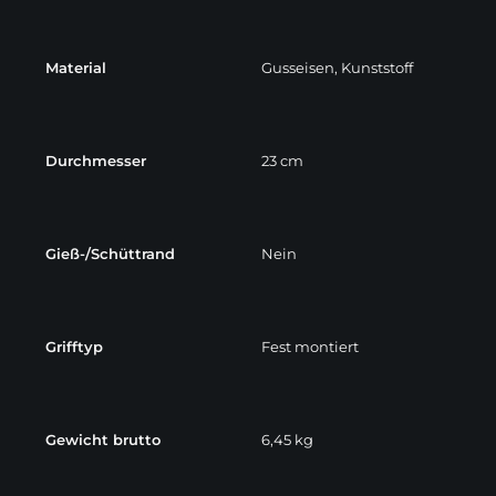
Material
Gusseisen, Kunststoff
Durchmesser
23 cm
Gieß-/Schüttrand
Nein
Grifftyp
Fest montiert
Gewicht brutto
6,45 kg