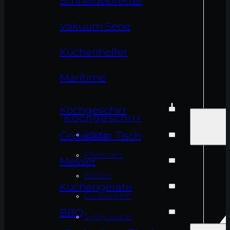
Schneidebretter
Vakuum Serie
Küchenhelfer
Maritime
Kochgeschirr
Kochgeschirr
Töpfe
Gedeckter Tisch
Pfannen
Messer
Bräter
Küchengeräte
Gusseisen
BBQ
5-ply Serie