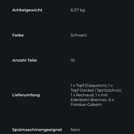
Artikelgewicht
6,07 kg
Farbe
Schwarz
Anzahl Teile
10
1 x Topf (Caquelon), 1 x
Topf-Deckel / Spritzschutz,
Lieferumfang
1 x Rechaud, 1 x mit
Edelstahl-Brenner, 6 x
Fondue-Gabeln
Spülmaschinengeeignet
Nein