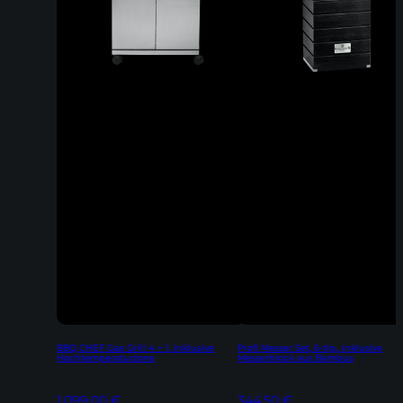
BBQ CHEF Gas Grill 4 + 1, inklusive
Profi Messer Set, 6-tlg., inklusive
Hochtemperaturzone
Messerblock aus Bambus
1.099,00
€
344,50
€