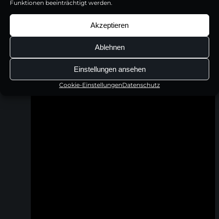
Funktionen beeinträchtigt werden.
64,95
€
79,95
€
Inkl. 19% MwSt | zzgl. Versandkosten
Inkl. 19% MwSt | zzgl. Versandkosten
Akzeptieren
Ablehnen
Einstellungen ansehen
Cookie-Einstellungen
Datenschutz