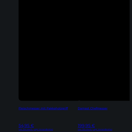
Fleischmesser mit Pakkaholzgriff
Damast Chefmesser
54,95
€
199,95
€
Inkl. 19% MwSt | zzgl. Versandkosten
Inkl. 19% MwSt | zzgl. Versandkosten