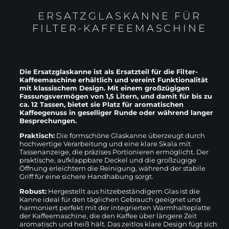
ERSATZGLASKANNE FÜR
FILTER-KAFFEEMASCHINE
Die Ersatzglaskanne ist als Ersatzteil für die Filter-
Kaffeemaschine erhältlich und vereint Funktionalität
mit klassischem Design. Mit einem großzügigen
Fassungsvermögen von 1,5 Litern, und damit für bis zu
ca. 12 Tassen, bietet sie Platz für aromatischen
Kaffeegenuss in geselliger Runde oder während langer
Besprechungen.
Praktisch:
Die formschöne Glaskanne überzeugt durch
hochwertige Verarbeitung und eine klare Skala mit
Tassenanzeige, die präzises Portionieren ermöglicht. Der
praktische, aufklappbare Deckel und die großzügige
Öffnung erleichtern die Reinigung, während der stabile
Griff für eine sichere Handhabung sorgt.
Robust:
Hergestellt aus hitzebeständigem Glas ist die
Kanne ideal für den täglichen Gebrauch geeignet und
harmoniert perfekt mit der integrierten Warmhalteplatte
der Kaffeemaschine, die den Kaffee über längere Zeit
aromatisch und heiß hält. Das zeitlos klare Design fügt sich