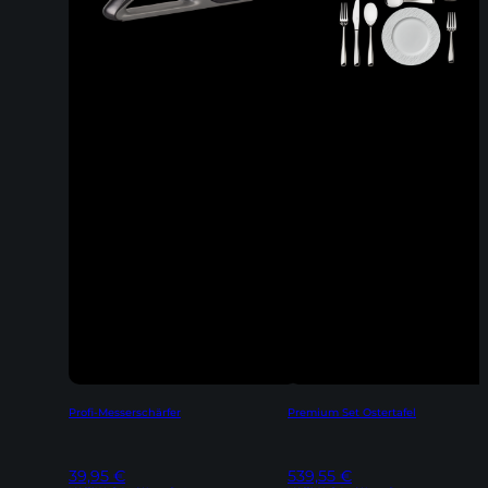
Profi-Messerschärfer
Premium Set Ostertafel
39,95
€
539,55
€