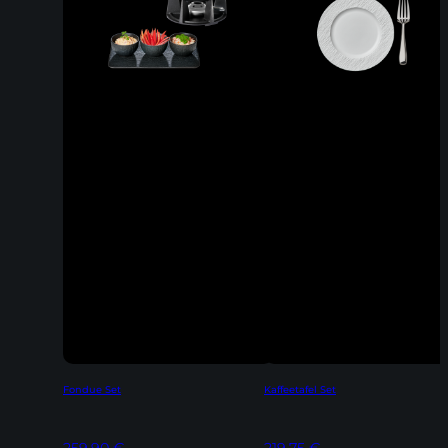
Fondue Set
Kaffeetafel Set
259,90
€
219,75
€