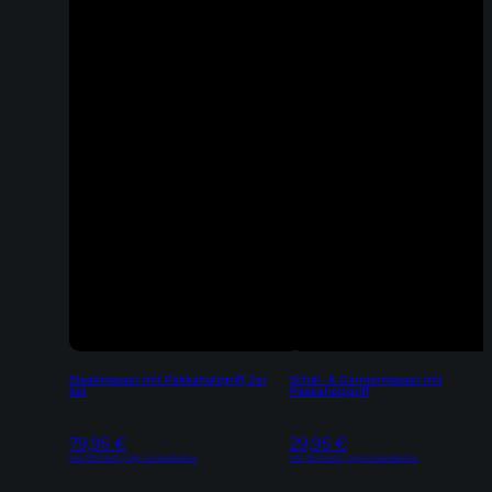
Steakmesser mit Pakkaholzgriff, 2er
Schäl- & Garniermesser mit
Set
Pakkaholzgriff
79,95
€
29,95
€
Inkl. 19% MwSt | zzgl. Versandkosten
Inkl. 19% MwSt | zzgl. Versandkosten