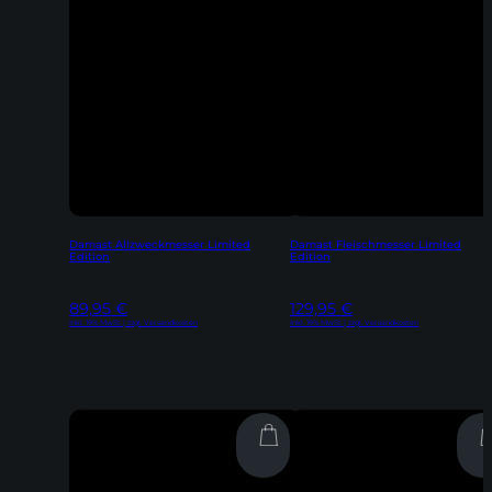
Damast Allzweckmesser Limited
Damast Fleischmesser Limited
Edition
Edition
89,95
€
129,95
€
Inkl. 19% MwSt | zzgl. Versandkosten
Inkl. 19% MwSt | zzgl. Versandkosten