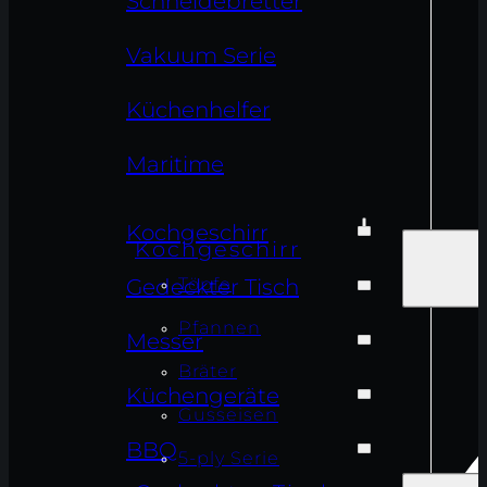
Schneidebretter
Vakuum Serie
Küchenhelfer
Maritime
Kochgeschirr
Kochgeschirr
Töpfe
Gedeckter Tisch
Pfannen
Messer
Bräter
Küchengeräte
Gusseisen
BBQ
5-ply Serie