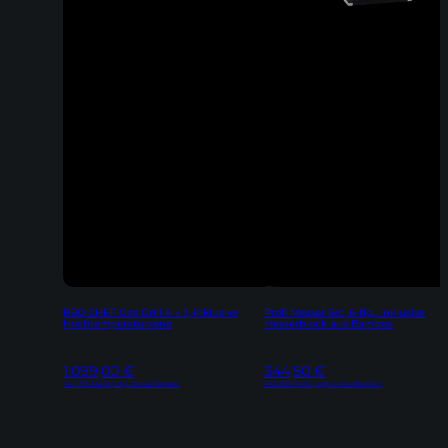
BBQ CHEF Gas Grill 4 + 1, inklusive
Profi Messer Set, 6-tlg., inklusive
Hochtemperaturzone
Messerblock aus Bambus
1.099,00
€
344,50
€
Inkl. 19% MwSt | zzgl. Versandkosten
Inkl. 19% MwSt | zzgl. Versandkosten