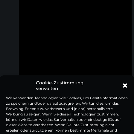
Cookie-Zustimmung
verwalten
Wir verwenden Technologien wie Cookies, um Geräteinformationen
Brotmesser mit Pakkaholzgriff
Frühstücksmesser mit Pakkaholzgrif
zu speichern und/oder darauf zuzugreifen. Wir tun dies, um das
Browsing-Erlebnis zu verbessern und (nicht) personalisierte
Werbung zu zeigen. Wenn Sie diesen Technologien zustimmen,
54,95
€
29,95
€
können wir Daten wie das Surfverhalten oder eindeutige IDs auf
Inkl. 19% MwSt | zzgl. Versandkosten
Inkl. 19% MwSt | zzgl. Versandkosten
dieser Website verarbeiten. Wenn Sie Ihre Zustimmung nicht
erteilen oder zurückziehen, können bestimmte Merkmale und