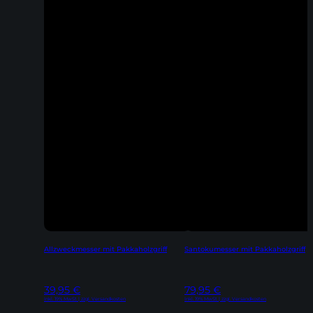
Allzweckmesser mit Pakkaholzgriff
Santokumesser mit Pakkaholzgriff
39,95
€
79,95
€
Inkl. 19% MwSt | zzgl. Versandkosten
Inkl. 19% MwSt | zzgl. Versandkosten