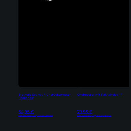
Brotkorb Set mit Frühstücksmesser
Chefmesser mit Pakkaholzgriff
Pakkaholz
64,95
€
79,95
€
Inkl. 19% MwSt | zzgl. Versandkosten
Inkl. 19% MwSt | zzgl. Versandkosten