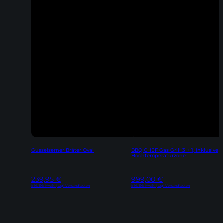
Gusseiserner Bräter Oval
BBQ CHEF Gas Grill 3 + 1, inklusive
Hochtemperaturzone
239,95
€
999,00
€
Inkl. 19% MwSt | zzgl. Versandkosten
Inkl. 19% MwSt | zzgl. Versandkosten