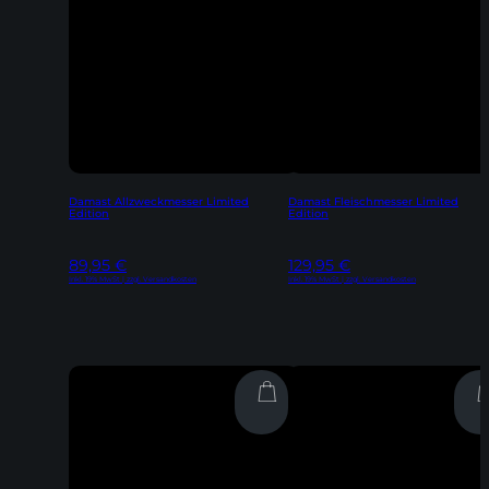
Damast Allzweckmesser Limited
Damast Fleischmesser Limited
Edition
Edition
89,95
€
129,95
€
Inkl. 19% MwSt | zzgl. Versandkosten
Inkl. 19% MwSt | zzgl. Versandkosten