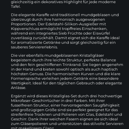
gleichzeitig ein dekoratives Highlight für jede moderne
Tafel.
Die elegante Karaffe wird traditionell mundgeblasen und
überzeugt durch ihre harmonisch ausgewogenen
Proportionen. Der Edelstahl-Silikon-Ausgießer mit
Kippverschluss ermöglicht tropffreies Einschenken,
während ein integriertes Sieb Früchte oder Eiswürfel
zuverlässig zurückhält. Damit eignet sich die Karaffe ideal
für aromatisierte Getränke und sorgt gleichzeitig für ein
sauberes Serviererlebnis.
Die vier ebenfalls mundgeblasenen Kristallgläser
begeistern durch ihre leichte Struktur, perfekte Balance
und den fein geschliffenen Trinkrand. Sie liegen angenehm
in der Hand und bieten sowohl optisch als auch haptisch
höchsten Genuss. Die harmonischen Kurven und die klare
Formensprache verleihen jedem Getränk eine besondere
Wertigkeit. Ideal für den täglichen Gebrauch oder elegante
Anlässe.
Ergänzt wird dieses Kristallglas-Set durch drei hochwertige
Mikrofaser-Geschirrtücher in drei Farben. Mit ihrer
fusselfreien Struktur, einer hervorragenden Saugfähigkeit
und großzügigen Größe sind sie perfekt geeignet für das
streifenfreie Trocknen und Polieren von Glas, Edelstahl und
Geschirr. Dank ihrer weichen Fasern eignen sie sich ideal
zum Gläserpolieren und unterstützen das stilvolle Servieren
mit makellosem Glanz.