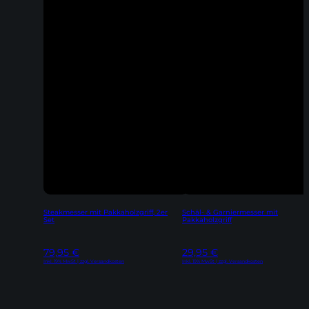
Steakmesser mit Pakkaholzgriff, 2er
Schäl- & Garniermesser mit
Set
Pakkaholzgriff
79,95
€
29,95
€
Inkl. 19% MwSt | zzgl. Versandkosten
Inkl. 19% MwSt | zzgl. Versandkosten