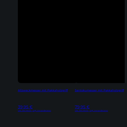
Allzweckmesser mit Pakkaholzgriff
Santokumesser mit Pakkaholzgriff
39,95
€
79,95
€
Inkl. 19% MwSt | zzgl. Versandkosten
Inkl. 19% MwSt | zzgl. Versandkosten