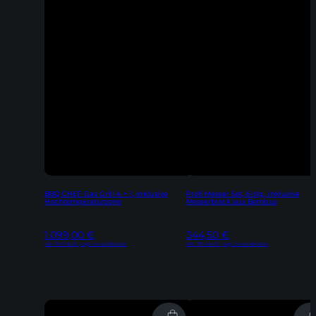
BBQ CHEF Gas Grill 4 + 1, inklusive
Profi Messer Set, 6-tlg., inklusive
Hochtemperaturzone
Messerblock aus Bambus
1.099,00
€
344,50
€
Inkl. 19% MwSt | zzgl. Versandkosten
Inkl. 19% MwSt | zzgl. Versandkosten