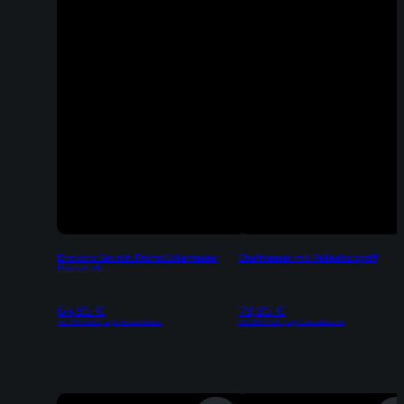
Brotkorb Set mit Frühstücksmesser
Chefmesser mit Pakkaholzgriff
Pakkaholz
64,95
€
79,95
€
Inkl. 19% MwSt | zzgl. Versandkosten
Inkl. 19% MwSt | zzgl. Versandkosten