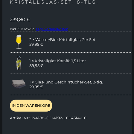
KRISTALLGLAS-SET, 8-TLG.
239,80
€
Inkl. 19% MwSt.
zzgl. Versandkosten
2 × Wasser/Bier Kristallglas, 2er Set
59,95
€
1 × Kristallglas Karaffe 1,5 Liter
89,95
€
1 × Glas- und Geschirrtücher-Set, 3-tlg.
29,95
€
IN DEN WARENKORB
Artikel Nr.:
2x4188-CC+4192-CC+4514-CC