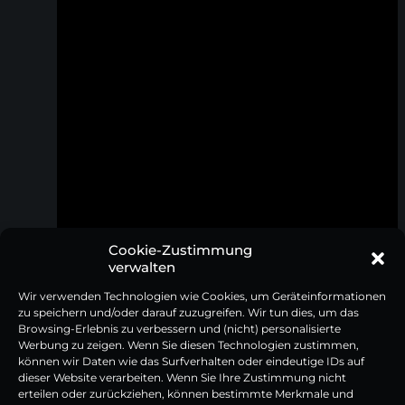
Cookie-Zustimmung
verwalten
Brotmesser mit Pakkaholzgriff
Frühstücksmesser mit Pakkaholzgrif
Wir verwenden Technologien wie Cookies, um Geräteinformationen
zu speichern und/oder darauf zuzugreifen. Wir tun dies, um das
54,95
€
29,95
€
Browsing-Erlebnis zu verbessern und (nicht) personalisierte
Inkl. 19% MwSt | zzgl. Versandkosten
Inkl. 19% MwSt | zzgl. Versandkosten
Werbung zu zeigen. Wenn Sie diesen Technologien zustimmen,
können wir Daten wie das Surfverhalten oder eindeutige IDs auf
dieser Website verarbeiten. Wenn Sie Ihre Zustimmung nicht
erteilen oder zurückziehen, können bestimmte Merkmale und