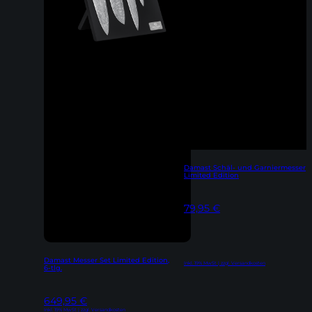
Damast Schäl- und Garniermesser
Limited Edition
79,95
€
Damast Messer Set Limited Edition,
Inkl. 19% MwSt | zzgl. Versandkosten
6-tlg.
649,95
€
Inkl. 19% MwSt | zzgl. Versandkosten