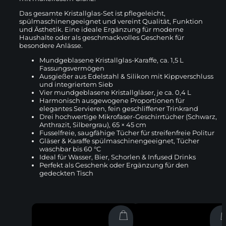
Das gesamte Kristallglas-Set ist pflegeleicht,
spülmaschinengeeignet und vereint Qualität, Funktion
und Ästhetik. Eine ideale Ergänzung für moderne
Haushalte oder als geschmackvolles Geschenk für
besondere Anlässe.
Mundgeblasene Kristallglas-Karaffe, ca. 1,5 L
Fassungsvermögen
Ausgießer aus Edelstahl & Silikon mit Kippverschluss
und integriertem Sieb
Vier mundgeblasene Kristallgläser, je ca. 0,4 L
Harmonisch ausgewogene Proportionen für
elegantes Servieren, fein geschliffener Trinkrand
Drei hochwertige Mikrofaser-Geschirrtücher (Schwarz,
Anthrazit, Silbergrau), 65 × 45 cm
Fusselfreie, saugfähige Tücher für streifenfreie Politur
Gläser & Karaffe spülmaschinengeeignet, Tücher
waschbar bis 60 °C
Ideal für Wasser, Bier, Schorlen & Infused Drinks
Perfekt als Geschenk oder Ergänzung für den
gedeckten Tisch