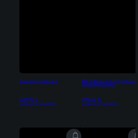
Gusseiserner Bräter Oval
BBQ CHEF Gas Grill 3 + 1, inklusive
Hochtemperaturzone
239,95
€
999,00
€
Inkl. 19% MwSt | zzgl. Versandkosten
Inkl. 19% MwSt | zzgl. Versandkosten