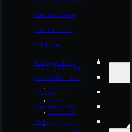
Schneidebretter
Vakuum Serie
Küchenhelfer
Maritime
Kochgeschirr
Kochgeschirr
Töpfe
Gedeckter Tisch
Pfannen
Messer
Bräter
Küchengeräte
Gusseisen
BBQ
5-ply Serie