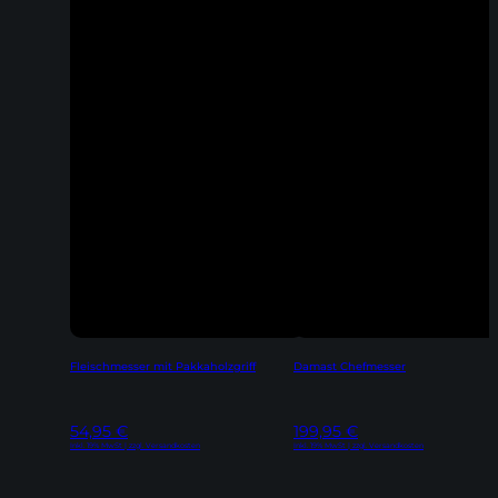
Fleischmesser mit Pakkaholzgriff
Damast Chefmesser
54,95
€
199,95
€
Inkl. 19% MwSt | zzgl. Versandkosten
Inkl. 19% MwSt | zzgl. Versandkosten