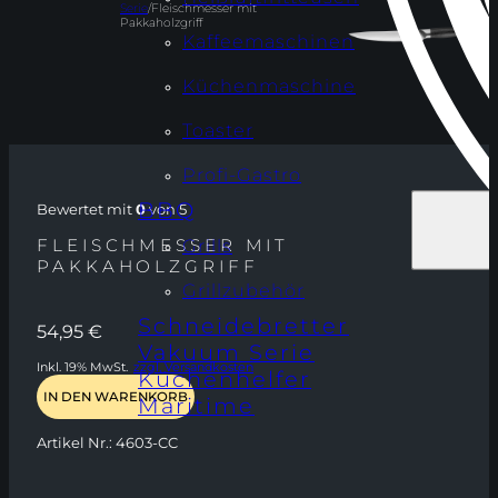
Serie
/
Fleischmesser mit
Pakkaholzgriff
Kaffeemaschinen
Küchenmaschine
Toaster
Profi-Gastro
BBQ
Bewertet mit
0
von 5
FLEISCHMESSER MIT
Grills
PAKKAHOLZGRIFF
Grillzubehör
Schneidebretter
54,95
€
Vakuum Serie
Inkl. 19% MwSt.
zzgl. Versandkosten
Küchenhelfer
IN DEN WARENKORB
Maritime
Artikel Nr.:
4603-CC