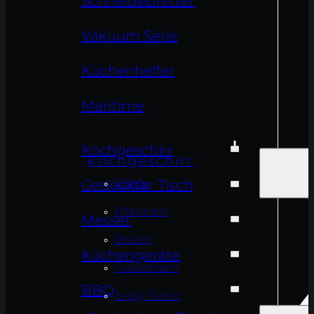
Schneidebretter
Vakuum Serie
Küchenhelfer
Maritime
Kochgeschirr
Kochgeschirr
Töpfe
Gedeckter Tisch
Pfannen
Messer
Bräter
Küchengeräte
Gusseisen
BBQ
5-ply Serie