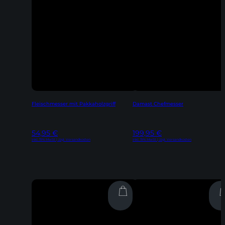
Fleischmesser mit Pakkaholzgriff
Damast Chefmesser
54,95
€
199,95
€
Inkl. 19% MwSt | zzgl. Versandkosten
Inkl. 19% MwSt | zzgl. Versandkosten