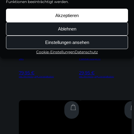
Funktionen beeinträchtigt werden.
Akzeptieren
Ablehnen
Einstellungen ansehen
Cookie-Einstellungen
Datenschutz
Steakmesser mit Pakkaholzgriff, 2er
Schäl- & Garniermesser mit
Set
Pakkaholzgriff
79,95
€
29,95
€
Inkl. 19% MwSt | zzgl. Versandkosten
Inkl. 19% MwSt | zzgl. Versandkosten