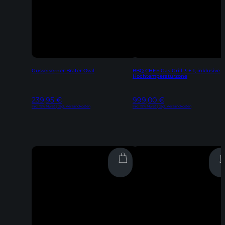
Gusseiserner Bräter Oval
BBQ CHEF Gas Grill 3 + 1, inklusive
Hochtemperaturzone
239,95
€
999,00
€
Inkl. 19% MwSt | zzgl. Versandkosten
Inkl. 19% MwSt | zzgl. Versandkosten