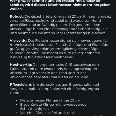
Wer präzise Schnitte und ein Messer mit Charakter
schätzt, wird dieses Fleischmesser nicht mehr hergeben
wollen.
Robust:
Die eisgehärtete Klinge mit 20 cm Klingenlänge ist
verschleißfest, rostfrei und stabil und wurde von Hand
geschliffen und aufwändig poliert. Die geschmiedete
Messerklinge bietet eine hervorragende Schnitthaltigkeit
und bleibt auch bei intensivem Einsatz langlebig scharf.
Vielseitig:
Das Fleischmesser eignet sich hervorragend für
müheloses Schneiden von Fleisch, Geflügel und Fisch. Die
großzügige Klingenlänge ermöglicht gleichmäßige,
saubere Schnitte und macht es zum unverzichtbaren
Werkzeug für jeden Fleischliebhaber.
Hochwertig:
Der ergonomische Griff aus schwarzem
Pakkaholz mit dem charakteristisch abgeschrägten
Abschluss liegt sicher in der Hand und ist das
unverwechselbare Merkmal dieser edlen Serie.
Pflegeleicht:
Um die erstklassigen Eigenschaften sehr
lange zu erhalten, empfehlen wir eine Reinigung von
Hand.
Fleischmesser, Klingenlänge 20 cm
Eisgehärtete Klinge mit hervorragender
Schnitthaltigkeit
Verschleißfest, rostfrei und stabil