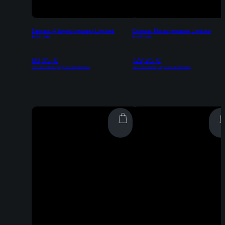
Damast Allzweckmesser Limited
Damast Fleischmesser Limited
Edition
Edition
89,95
€
129,95
€
Inkl. 19% MwSt | zzgl. Versandkosten
Inkl. 19% MwSt | zzgl. Versandkosten