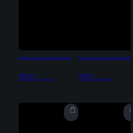
Allzweckmesser mit Pakkaholzgriff
Santokumesser mit Pakkaholzgriff
39,95
€
79,95
€
Inkl. 19% MwSt | zzgl. Versandkosten
Inkl. 19% MwSt | zzgl. Versandkosten