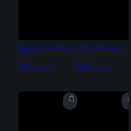
Brotkorb Set mit Frühstücksmesser
Chefmesser mit Pakkaholzgriff
Pakkaholz
64,95
€
79,95
€
Inkl. 19% MwSt | zzgl. Versandkosten
Inkl. 19% MwSt | zzgl. Versandkosten