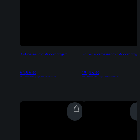
Brotmesser mit Pakkaholzgriff
Frühstücksmesser mit Pakkaholzgrif
54,95
€
29,95
€
Inkl. 19% MwSt | zzgl. Versandkosten
Inkl. 19% MwSt | zzgl. Versandkosten