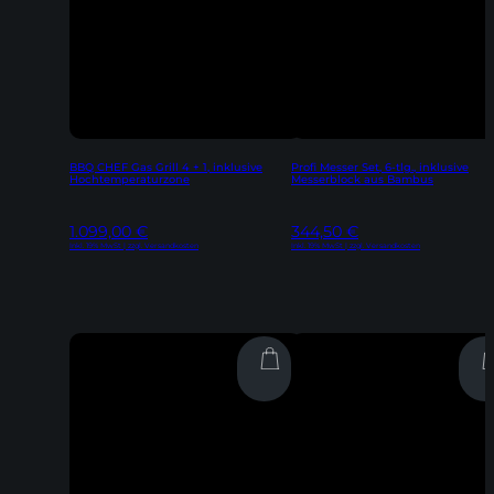
BBQ CHEF Gas Grill 4 + 1, inklusive
Profi Messer Set, 6-tlg., inklusive
Hochtemperaturzone
Messerblock aus Bambus
1.099,00
€
344,50
€
Inkl. 19% MwSt | zzgl. Versandkosten
Inkl. 19% MwSt | zzgl. Versandkosten