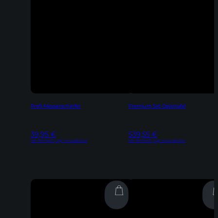
Profi-Messerschärfer
Premium Set Ostertafel
39,95
€
539,55
€
Inkl. 19% MwSt | zzgl. Versandkosten
Inkl. 19% MwSt | zzgl. Versandkosten