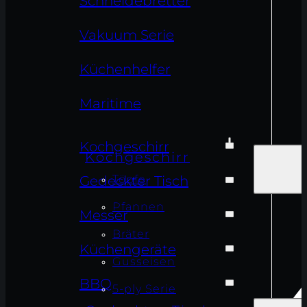
Schneidebretter
Vakuum Serie
Küchenhelfer
Maritime
Kochgeschirr
Kochgeschirr
Töpfe
Gedeckter Tisch
Pfannen
Messer
Bräter
Küchengeräte
Gusseisen
BBQ
5-ply Serie