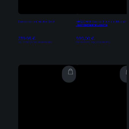
Gusseiserner Bräter Oval
BBQ CHEF Gas Grill 3 + 1, inklusive
Hochtemperaturzone
239,95
€
999,00
€
Inkl. 19% MwSt | zzgl. Versandkosten
Inkl. 19% MwSt | zzgl. Versandkosten