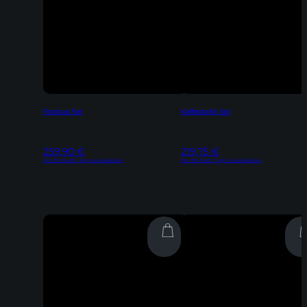
Fondue Set
Kaffeetafel Set
259,90
€
219,75
€
Inkl. 19% MwSt | zzgl. Versandkosten
Inkl. 19% MwSt | zzgl. Versandkosten