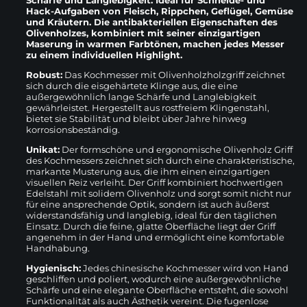
Hack-Aufgaben von Fleisch, Rippchen, Geflügel, Gemüse
und Kräutern. Die antibakteriellen Eigenschaften des
Olivenholzes, kombiniert mit seiner einzigartigen
Maserung in warmen Farbtönen, machen jedes Messer
zu einem individuellen Highlight.
Robust:
Das Kochmesser mit Olivenholzholzgriff zeichnet
sich durch die eisgehärtete Klinge aus, die eine
außergewöhnlich lange Schärfe und Langlebigkeit
gewährleistet. Hergestellt aus rostfreiem Klingenstahl,
bietet sie Stabilität und bleibt über Jahre hinweg
korrosionsbeständig.
Unikat:
Der formschöne und ergonomische Olivenholz Griff
des Kochmessers zeichnet sich durch eine charakteristische,
markante Musterung aus, die ihm einen einzigartigen
visuellen Reiz verleiht. Der Griff kombiniert hochwertigen
Edelstahl mit solidem Olivenholz und sorgt somit nicht nur
für eine ansprechende Optik, sondern ist auch äußerst
widerstandsfähig und langlebig, ideal für den täglichen
Einsatz. Durch die feine, glatte Oberfläche liegt der Griff
angenehm in der Hand und ermöglicht eine komfortable
Handhabung.
Hygienisch:
Jedes chinesische Kochmesser wird von Hand
geschliffen und poliert, wodurch eine außergewöhnliche
Schärfe und eine elegante Oberfläche entsteht, die sowohl
Funktionalität als auch Ästhetik vereint. Die fugenlose