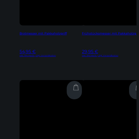
Brotmesser mit Pakkaholzgriff
Frühstücksmesser mit Pakkaholzgrif
54,95
€
29,95
€
Inkl. 19% MwSt | zzgl. Versandkosten
Inkl. 19% MwSt | zzgl. Versandkosten