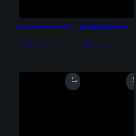
BBQ CHEF Gas Grill 4 + 1, inklusive
Profi Messer Set, 6-tlg., inklusive
Hochtemperaturzone
Messerblock aus Bambus
1.099,00
€
344,50
€
Inkl. 19% MwSt | zzgl. Versandkosten
Inkl. 19% MwSt | zzgl. Versandkosten