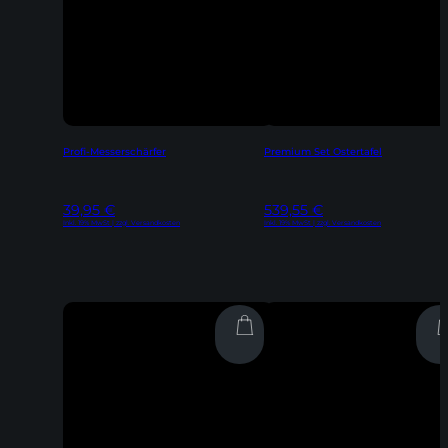
Profi-Messerschärfer
Premium Set Ostertafel
39,95
€
539,55
€
Inkl. 19% MwSt | zzgl. Versandkosten
Inkl. 19% MwSt | zzgl. Versandkosten