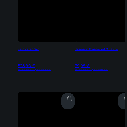
Festbraten Set
Universal Glasdeckel Ø 32 cm
528,90
€
39,95
€
Inkl. 19% MwSt | zzgl. Versandkosten
Inkl. 19% MwSt | zzgl. Versandkosten