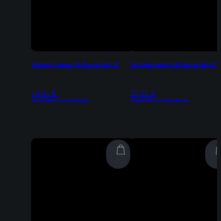
Allzweckmesser mit Pakkaholzgriff
Santokumesser mit Pakkaholzgriff
39,95
€
79,95
€
Inkl. 19% MwSt | zzgl. Versandkosten
Inkl. 19% MwSt | zzgl. Versandkosten