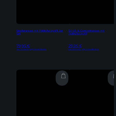
Steakmesser mit Pakkaholzgriff, 2er
Schäl- & Garniermesser mit
Set
Pakkaholzgriff
79,95
€
29,95
€
Inkl. 19% MwSt | zzgl. Versandkosten
Inkl. 19% MwSt | zzgl. Versandkosten