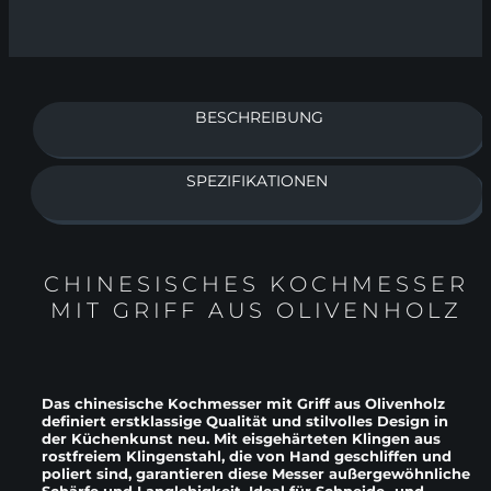
BESCHREIBUNG
SPEZIFIKATIONEN
CHINESISCHES KOCHMESSER
MIT GRIFF AUS OLIVENHOLZ
Das chinesische Kochmesser mit Griff aus Olivenholz
definiert erstklassige Qualität und stilvolles Design in
der Küchenkunst neu. Mit eisgehärteten Klingen aus
rostfreiem Klingenstahl, die von Hand geschliffen und
poliert sind, garantieren diese Messer außergewöhnliche
Schärfe und Langlebigkeit. Ideal für Schneide- und