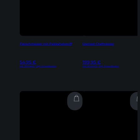
Fleischmesser mit Pakkaholzgriff
Damast Chefmesser
54,95
€
199,95
€
Inkl. 19% MwSt | zzgl. Versandkosten
Inkl. 19% MwSt | zzgl. Versandkosten