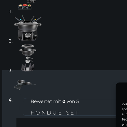
Bewertet mit
0
von 5
Wi
spe
FONDUE SET
zu 
Te
ein