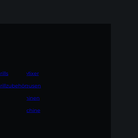
öpfe
eschirr
amast
ntsafter & Mixer
rills
öpfe
eschirr
amast
ntsafter & Mixer
rills
livenholz
livenholz
fannen
ervieren
erie
eißluftfritteusen
rillzubehör
fannen
ervieren
erie
eißluftfritteusen
rillzubehör
akkaholz
akkaholz
räter
estecke
erie
affeemaschinen
räter
estecke
erie
affeemaschinen
usseisen
läser
esserzubehör
üchenmaschine
usseisen
läser
esserzubehör
üchenmaschine
-ply
-ply
erie
oaster
erie
oaster
rofi-Gastro
rofi-Gastro